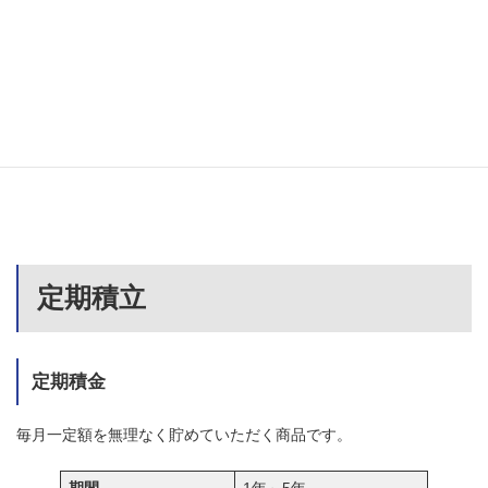
毎月一定額を無理なく貯めていただく商品です。
1年～5年
期間
(据置期間１ヶ月)
お預入金額
1,000円以上
定期積立
定期積金
毎月一定額を無理なく貯めていただく商品です。